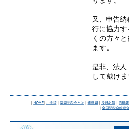
ります。
又、申告納
行に協力す
くの方々と
ます。
是非、法人
して戴けま
｜
HOME
│
ご挨拶
｜
福岡間税会とは
｜
組織図
｜
役員名簿
｜
活動報
｜
全国間税会総連合