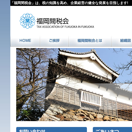
「福岡間税会」は、税の知識を高め、企業経営の健全な発展を目指します!