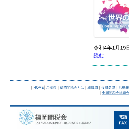
令和4年1月1
読む
｜
HOME
│
ご挨拶
｜
福岡間税会とは
｜
組織図
｜
役員名簿
｜
活動報
｜
全国間税会総連合
電話
FAX（