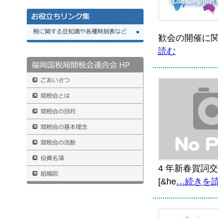
歓会の開催に関
読む
4 年新春賀詞
[&he
…続きを