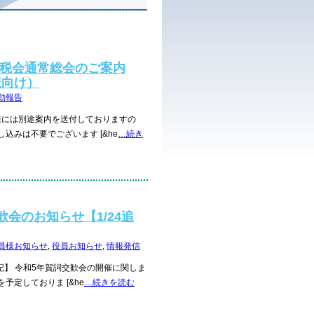
間税会通常総会のご案内
様向け）
動報告
には別途案内を送付しておりますの
込みは不要でございます [&he
…続き
歓会のお知らせ【1/24追
員様お知らせ
,
役員お知らせ
,
情報発信
記】 令和5年賀詞交歓会の開催に関しま
予定しておりま [&he
…続きを読む