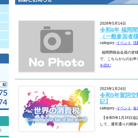
2026年5月14日
令和8年 福岡
（一般参加者
category -
イベント
,
活
福岡間税会会員の皆様
で、こちらからのお申し
を読む
2023年1月24日
令和5年賀詞交
記】
category -
イベント
,
会
【令和5年1月24日追
して、通常通りの開催を