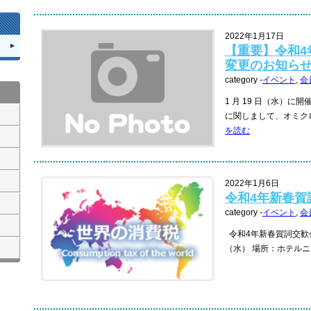
2022年1月17日
【重要】令和4
変更のお知ら
category -
イベント
,
会
1 月 19 日（水）に
に関しまして、オミクロ
を読む
2022年1月6日
令和4年新春賀
category -
イベント
,
会
令和4年新春賀詞交歓会
（水） 場所：ホテルニ