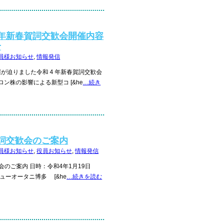
年新春賀詞交歓会開催内容
せ
員様お知らせ
,
情報発信
開催が迫りました令和 4 年新春賀詞交歓会
ン株の影響による新型コ [&he
…続き
詞交歓会のご案内
員様お知らせ
,
役員お知らせ
,
情報発信
のご案内 日時：令和4年1月19日
ューオータニ博多 [&he
…続きを読む